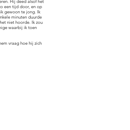
eren. Hij deed alsof het
zo een tijd door, en op
 ik gewoon te jong. Ik
enkele minuten duurde
 het niet hoorde. Ik zou
ige waarbij ik toen
hem vraag hoe hij zich