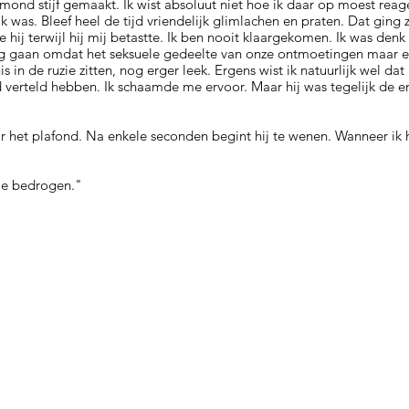
 mond stijf gemaakt. Ik wist absoluut niet hoe ik daar op moest reag
 was. Bleef heel de tijd vriendelijk glimlachen en praten. Dat ging 
hij terwijl hij mij betastte. Ik ben nooit klaargekomen. Ik was denk
og gaan omdat het seksuele gedeelte van onze ontmoetingen maar 
uis in de ruzie zitten, nog erger leek. Ergens wist ik natuurlijk wel dat
 verteld hebben. Ik schaamde me ervoor. Maar hij was tegelijk de en
aar het plafond. Na enkele seconden begint hij te wenen. Wanneer ik 
me bedrogen."