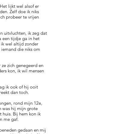
et lijkt wel alsof er
den. Zelf doe ik niks
ch probeer te vrijen
n uitvluchten, ik zeg dat
 een tijdje ga in het
ik wel altijd zonder
ij iemand die niks om
r ze zich genegeerd en
ders kon, ik wil mensen
ag ik ook of hij ooit
reekt dan toch.
 jongen, rond mijn 12e,
 was hij mijn grote
t huis. Bij hem kon ik
 om me gaf.
ar beneden gedaan en mij