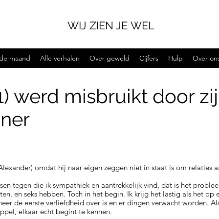
WIJ ZIEN JE WEL
 de maand
Alle verhalen
Over geweld
Cijfers
Hulp
Over on
1) werd misbruikt door zi
iner
lexander) omdat hij naar eigen zeggen niet in staat is om relaties a
n tegen die ik sympathiek en aantrekkelijk vind, dat is het problee
n, en seks hebben. Toch in het begin. Ik krijg het lastig als het op e
neer de eerste verliefdheid over is en er dingen verwacht worden. A
ppel, elkaar echt begint te kennen.