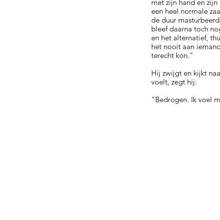
met zijn hand en zijn
een heel normale zaak
de duur masturbeerde 
bleef daarna toch n
en het alternatief, th
het nooit aan iemand
terecht kon."
Hij zwijgt en kijkt n
voelt, zegt hij:
"Bedrogen. Ik voel 