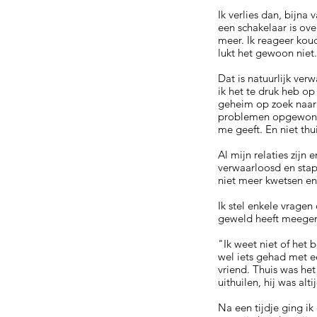
Ik verlies dan, bijna 
een schakelaar is ove
meer. Ik reageer koud
lukt het gewoon niet. 
Dat is natuurlijk ver
ik het te druk heb op
geheim op zoek naar 
problemen opgewonden 
me geeft. En niet thu
Al mijn relaties zijn
verwaarloosd en stapp
niet meer kwetsen en
Ik stel enkele vragen 
geweld heeft meegemaa
"Ik weet niet of het 
wel iets gehad met e
vriend. Thuis was het 
uithuilen, hij was alt
Na een tijdje ging i