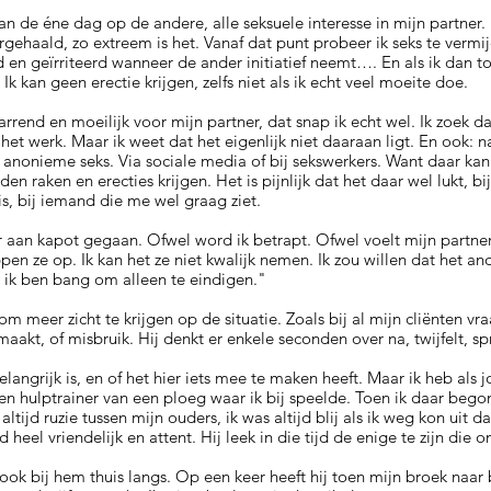
van de éne dag op de andere, alle seksuele interesse in mijn partner. H
rgehaald, zo extreem is het. Vanaf dat punt probeer ik seks te vermij
 en geïrriteerd wanneer de ander initiatief neemt…. En als ik dan to
Ik kan geen erectie krijgen, zelfs niet als ik echt veel moeite doe.
warrend en moeilijk voor mijn partner, dat snap ik echt wel. Ik zoek da
 het werk. Maar ik weet dat het eigenlijk niet daaraan ligt. En ook: na
anonieme seks. Via sociale media of bij sekswerkers. Want daar kan 
raken en erecties krijgen. Het is pijnlijk dat het daar wel lukt, b
is, bij iemand die me wel graag ziet.
 er aan kapot gegaan. Ofwel word ik betrapt. Ofwel voelt mijn partne
en ze op. Ik kan het ze niet kwalijk nemen. Ik zou willen dat het an
 ik ben bang om alleen te eindigen."
om meer zicht te krijgen op de situatie. Zoals bij al mijn cliënten vra
kt, of misbruik. Hij denkt er enkele seconden over na, twijfelt, sp
belangrijk is, en of het hier iets mee te maken heeft. Maar ik heb als
en hulptrainer van een ploeg waar ik bij speelde. Toen ik daar begon
altijd ruzie tussen mijn ouders, ik was altijd blij als ik weg kon uit da
ijd heel vriendelijk en attent. Hij leek in die tijd de enige te zijn die
k ook bij hem thuis langs. Op een keer heeft hij toen mijn broek na