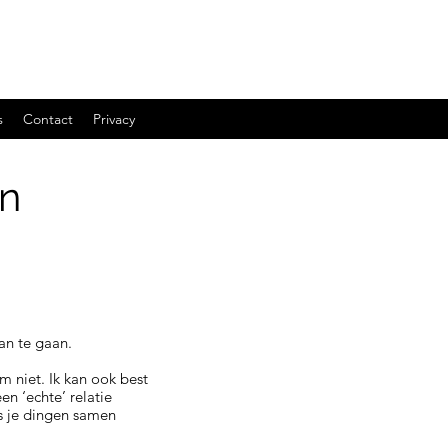
s
Contact
Privacy
jn
an te gaan.
m niet. Ik kan ook best
en ‘echte’ relatie
ls je dingen samen