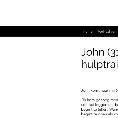
Home
Verhaal van
John (3
hulptra
John komt naar mij (A
"Ik kom genoeg mense
contact leggen en date
begint te lijken. Wan
begint te doen als ko